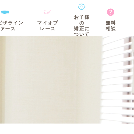
お子様
ビザライン
マイオブ
の
無料
ァース
レース
矯正に
相談
ついて